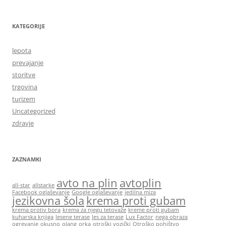
KATEGORIJE
lepota
prevajanje
storitve
trgovina
turizem
Uncategorized
zdravje
ZAZNAMKI
avto na plin
avtoplin
all-star
allstarke
Facebook oglaševanje
Google oglaševanje
jedilna miza
jezikovna šola
krema proti gubam
krema protiv bora
krema za njegu tetovaže
kreme proti gubam
kuharska knjiga
lesene terase
les za terase
Lux Factor
nega obraza
ogrevanje
okusno
olang
orka
otroški vozički
Otroško pohištvo