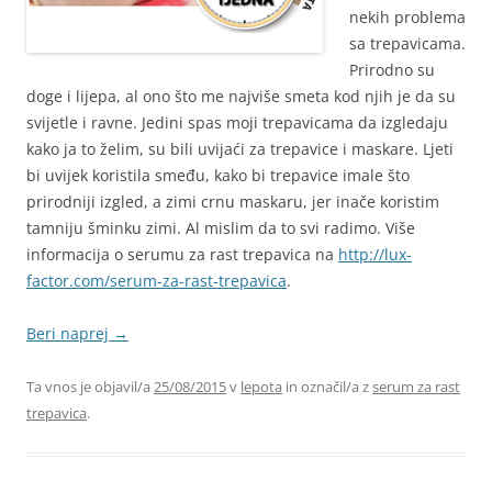
nekih problema
sa trepavicama.
Prirodno su
doge i lijepa, al ono što me najviše smeta kod njih je da su
svijetle i ravne. Jedini spas moji trepavicama da izgledaju
kako ja to želim, su bili uvijaći za trepavice i maskare. Ljeti
bi uvijek koristila smeđu, kako bi trepavice imale što
prirodniji izgled, a zimi crnu maskaru, jer inače koristim
tamniju šminku zimi. Al mislim da to svi radimo. Više
informacija o serumu za rast trepavica na
http://lux-
factor.com/serum-za-rast-trepavica
.
Beri naprej
→
Ta vnos je objavil/a
25/08/2015
v
lepota
in označil/a z
serum za rast
trepavica
.