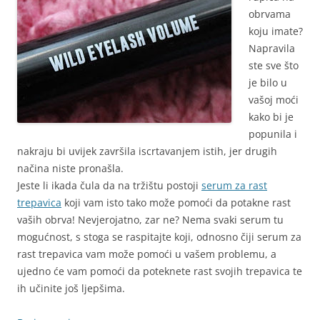
obrvama
koju imate?
Napravila
ste sve što
je bilo u
vašoj moći
kako bi je
popunila i
nakraju bi uvijek završila iscrtavanjem istih, jer drugih
načina niste pronašla.
Jeste li ikada čula da na tržištu postoji
serum za rast
trepavica
koji vam isto tako može pomoći da potakne rast
vaših obrva! Nevjerojatno, zar ne? Nema svaki serum tu
mogućnost, s stoga se raspitajte koji, odnosno čiji serum za
rast trepavica vam može pomoći u vašem problemu, a
ujedno će vam pomoći da poteknete rast svojih trepavica te
ih učinite još ljepšima.