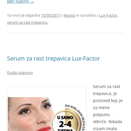
Beri naprej
→
Ta vnos je objavil/a
15/05/2017
v
lepota
in označil/a z
Lux Factor
,
serum za rast trepavica
.
Serum za rast trepavica Lux-Factor
Dodaj odgovor
Serum za rast
trepavica, je
proizvod koji je
za mene
potpuno
otkriće. Nikada
nisam imala