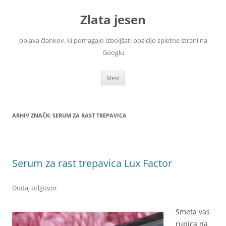
Zlata jesen
objava člankov, ki pomagajo izboljšati pozicijo spletne strani na
Googlu
Preskoči
Meni
na
vsebino
ARHIV ZNAČK:
SERUM ZA RAST TREPAVICA
Serum za rast trepavica Lux Factor
Dodaj odgovor
Smeta vas
rupica na