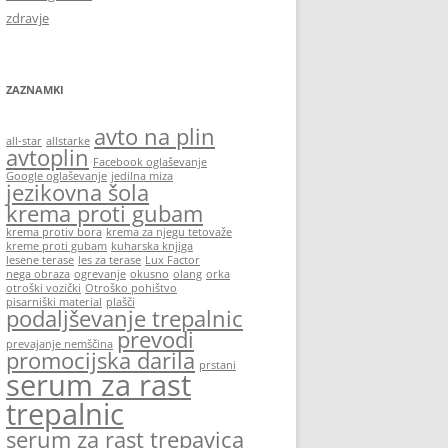
zdravje
ZAZNAMKI
avto na plin
all-star
allstarke
avtoplin
Facebook oglaševanje
Google oglaševanje
jedilna miza
jezikovna šola
krema proti gubam
krema protiv bora
krema za njegu tetovaže
kreme proti gubam
kuharska knjiga
lesene terase
les za terase
Lux Factor
nega obraza
ogrevanje
okusno
olang
orka
otroški vozički
Otroško pohištvo
pisarniški material
plašči
podaljševanje trepalnic
prevodi
prevajanje nemščina
promocijska darila
prstani
serum za rast
trepalnic
serum za rast trepavica