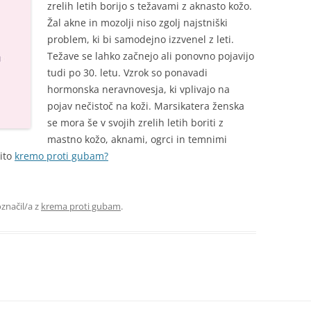
zrelih letih borijo s težavami z aknasto kožo.
Žal akne in mozolji niso zgolj najstniški
problem, ki bi samodejno izzvenel z leti.
Težave se lahko začnejo ali ponovno pojavijo
tudi po 30. letu. Vzrok so ponavadi
hormonska neravnovesja, ki vplivajo na
pojav nečistoč na koži. Marsikatera ženska
se mora še v svojih zrelih letih boriti z
mastno kožo, aknami, ogrci in temnimi
ito
kremo proti gubam?
označil/a z
krema proti gubam
.