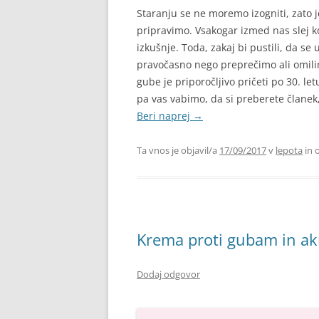
Staranju se ne moremo izogniti, zato j
pripravimo. Vsakogar izmed nas slej ko
izkušnje. Toda, zakaj bi pustili, da s
pravočasno nego preprečimo ali omilim
gube je priporočljivo pričeti po 30. l
pa vas vabimo, da si preberete članek
Beri naprej
→
Ta vnos je objavil/a
17/09/2017
v
lepota
in 
Krema proti gubam in a
Dodaj odgovor