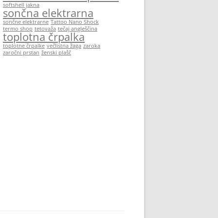
softshell jakna
sončna elektrarna
sončne elektrarne
Tattoo Nano Shock
termo shop
tetovaža
tečaj angleščina
toplotna črpalka
toplotne črpalke
večlistna žaga
zaroka
zaročni prstan
ženski plašč