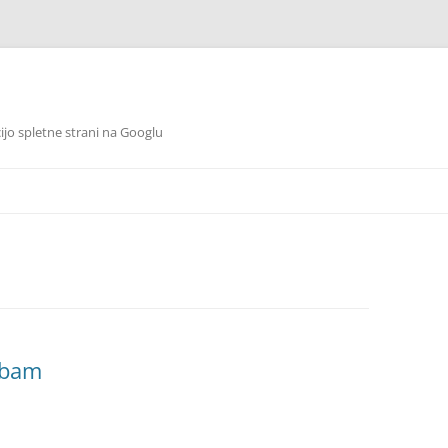
cijo spletne strani na Googlu
Preskoči
na
vsebino
ubam