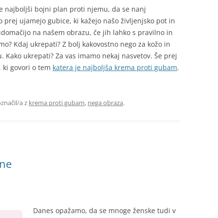
e najboljši bojni plan proti njemu, da se nanj
 prej ujamejo gubice, ki kažejo našo življenjsko pot in
e udomačijo na našem obrazu, če jih lahko s pravilno in
o? Kdaj ukrepati? Z bolj kakovostno nego za kožo in
etu. Kako ukrepati? Za vas imamo nekaj nasvetov. Še prej
, ki govori o tem
katera je najboljša krema proti gubam
.
označil/a z
krema proti gubam
,
nega obraza
.
kne
Danes opažamo, da se mnoge ženske tudi v