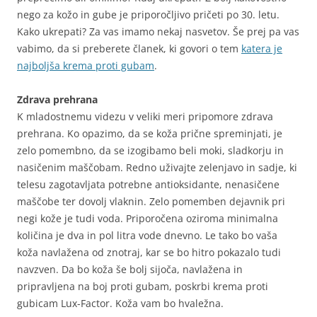
nego za kožo in gube je priporočljivo pričeti po 30. letu.
Kako ukrepati? Za vas imamo nekaj nasvetov. Še prej pa vas
vabimo, da si preberete članek, ki govori o tem
katera je
najboljša krema proti gubam
.
Zdrava prehrana
K mladostnemu videzu v veliki meri pripomore zdrava
prehrana. Ko opazimo, da se koža prične spreminjati, je
zelo pomembno, da se izogibamo beli moki, sladkorju in
nasičenim maščobam. Redno uživajte zelenjavo in sadje, ki
telesu zagotavljata potrebne antioksidante, nenasičene
maščobe ter dovolj vlaknin. Zelo pomemben dejavnik pri
negi kože je tudi voda. Priporočena oziroma minimalna
količina je dva in pol litra vode dnevno. Le tako bo vaša
koža navlažena od znotraj, kar se bo hitro pokazalo tudi
navzven. Da bo koža še bolj sijoča, navlažena in
pripravljena na boj proti gubam, poskrbi krema proti
gubicam Lux-Factor. Koža vam bo hvaležna.