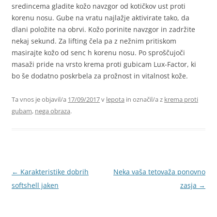
sredincema gladite kožo navzgor od kotičkov ust proti
korenu nosu. Gube na vratu najlažje aktivirate tako, da
dlani položite na obrvi. Kožo porinite navzgor in zadržite
nekaj sekund. Za lifting čela pa z nežnim pritiskom
masirajte kožo od senc h korenu nosu. Po sproščujoči
masaži pride na vrsto krema proti gubicam Lux-Factor, ki
bo še dodatno poskrbela za prožnost in vitalnost kože.
Ta vnos je objavil/a
17/09/2017
v
lepota
in označil/a z
krema proti
gubam
,
nega obraza
.
Krmarjenje
←
Karakteristike dobrih
Neka vaša tetovaža ponovno
po
softshell jaken
zasja
→
prispevkih