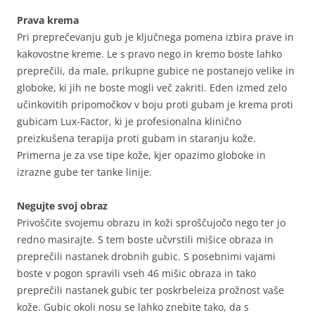
Prava krema
Pri preprečevanju gub je ključnega pomena izbira prave in
kakovostne kreme. Le s pravo nego in kremo boste lahko
preprečili, da male, prikupne gubice ne postanejo velike in
globoke, ki jih ne boste mogli več zakriti. Eden izmed zelo
učinkovitih pripomočkov v boju proti gubam je krema proti
gubicam Lux-Factor, ki je profesionalna klinično
preizkušena terapija proti gubam in staranju kože.
Primerna je za vse tipe kože, kjer opazimo globoke in
izrazne gube ter tanke linije.
Negujte svoj obraz
Privoščite svojemu obrazu in koži sproščujočo nego ter jo
redno masirajte. S tem boste učvrstili mišice obraza in
preprečili nastanek drobnih gubic. S posebnimi vajami
boste v pogon spravili vseh 46 mišic obraza in tako
preprečili nastanek gubic ter poskrbeleiza prožnost vaše
kože. Gubic okoli nosu se lahko znebite tako, da s