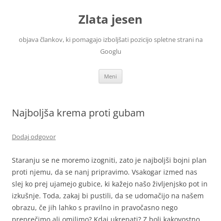
Zlata jesen
objava člankov, ki pomagajo izboljšati pozicijo spletne strani na
Googlu
Preskoči
Meni
na
vsebino
Najboljša krema proti gubam
Dodaj odgovor
Staranju se ne moremo izogniti, zato je najboljši bojni plan
proti njemu, da se nanj pripravimo. Vsakogar izmed nas
slej ko prej ujamejo gubice, ki kažejo našo življenjsko pot in
izkušnje. Toda, zakaj bi pustili, da se udomačijo na našem
obrazu, če jih lahko s pravilno in pravočasno nego
preprečimo ali omilimo? Kdaj ukrepati? Z bolj kakovostno