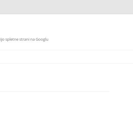
cijo spletne strani na Googlu
Preskoči
na
vsebino