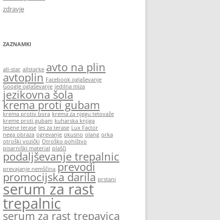
zdravje
ZAZNAMKI
avto na plin
all-star
allstarke
avtoplin
Facebook oglaševanje
Google oglaševanje
jedilna miza
jezikovna šola
krema proti gubam
krema protiv bora
krema za njegu tetovaže
kreme proti gubam
kuharska knjiga
lesene terase
les za terase
Lux Factor
nega obraza
ogrevanje
okusno
olang
orka
otroški vozički
Otroško pohištvo
pisarniški material
plašči
podaljševanje trepalnic
prevodi
prevajanje nemščina
promocijska darila
prstani
serum za rast
trepalnic
serum za rast trepavica