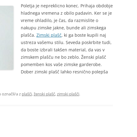
Poletja je nepreklicno konec. Prihaja obdobje
hladnega vremena z obilo padavin. Ker se je
vreme ohladilo, je čas, da razmislite o
nakupu zimske jakne, bunde ali zimskega
plašča.
Zimski plašč
, ki ga boste kupili naj
ustreza vašemu stilu. Seveda poskrbite tudi,
da boste izbrali takšen material, da vas v
zimskem plašču ne bo zeblo. Ženski plašč
pomemben kos vaše zimske garderobe.
Dober zimski plašč lahko resnično polepša
n označil/a z
plašči
,
ženski plašč
,
zimski plašči
.