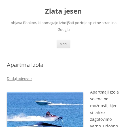
Zlata jesen
objava člankov, ki pomagajo izboljšati pozicijo spletne strani na
Googlu
Preskoči
Meni
na
vsebino
Apartma Izola
Dodaj odgovor
Apartmaji Izola
so ena od
možnosti, kjer
si lahko
zagotovimo
varno, udobno