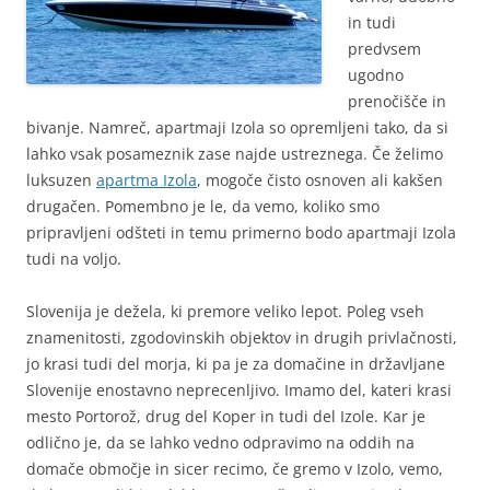
in tudi
predvsem
ugodno
prenočišče in
bivanje. Namreč, apartmaji Izola so opremljeni tako, da si
lahko vsak posameznik zase najde ustreznega. Če želimo
luksuzen
apartma Izola
, mogoče čisto osnoven ali kakšen
drugačen. Pomembno je le, da vemo, koliko smo
pripravljeni odšteti in temu primerno bodo apartmaji Izola
tudi na voljo.
Slovenija je dežela, ki premore veliko lepot. Poleg vseh
znamenitosti, zgodovinskih objektov in drugih privlačnosti,
jo krasi tudi del morja, ki pa je za domačine in državljane
Slovenije enostavno neprecenljivo. Imamo del, kateri krasi
mesto Portorož, drug del Koper in tudi del Izole. Kar je
odlično je, da se lahko vedno odpravimo na oddih na
domače območje in sicer recimo, če gremo v Izolo, vemo,