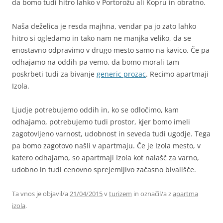
da bomo tudi hitro lahko v Portorožu ali Kopru in obratno.
Naša deželica je resda majhna, vendar pa jo zato lahko
hitro si ogledamo in tako nam ne manjka veliko, da se
enostavno odpravimo v drugo mesto samo na kavico. Če pa
odhajamo na oddih pa vemo, da bomo morali tam
poskrbeti tudi za bivanje
generic prozac
. Recimo apartmaji
Izola.
Ljudje potrebujemo oddih in, ko se odločimo, kam
odhajamo, potrebujemo tudi prostor, kjer bomo imeli
zagotovljeno varnost, udobnost in seveda tudi ugodje. Tega
pa bomo zagotovo našli v apartmaju. Če je Izola mesto, v
katero odhajamo, so apartmaji Izola kot nalašč za varno,
udobno in tudi cenovno sprejemljivo začasno bivališče.
Ta vnos je objavil/a
21/04/2015
v
turizem
in označil/a z
apartma
izola
.