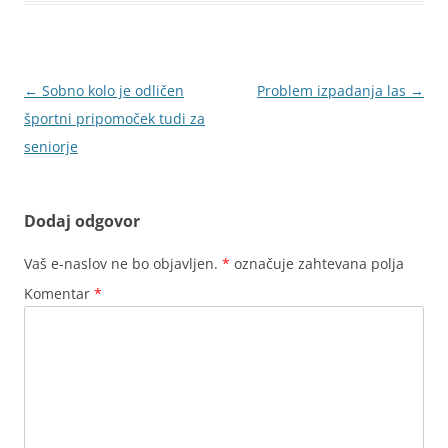
Krmarjenje
←
Sobno kolo je odličen
Problem izpadanja las
→
po
športni pripomoček tudi za
prispevkih
seniorje
Dodaj odgovor
Vaš e-naslov ne bo objavljen.
*
označuje zahtevana polja
Komentar
*