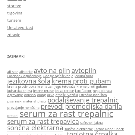
storitve
trgovina
turizem
Uncategorized
zdravje
ZAZNAMKI
avto na plin
avtoplin
all-star
allstarke
Facebook oglaševanje
Google oglaševanje
jedilna miza
jezikovna šola
krema proti gubam
krema protiv bora
krema za njegu tetovaže
kreme proti gubam
kuharska knjiga
lesene terase
les za terase
Lux Factor
nega obraza
ogrevanje
okusno
olang
orka
otroški vozički
Otroško pohištvo
podaljševanje trepalnic
pisarniški material
plašči
prevodi
promocijska darila
prevajanje nemščina
serum za rast trepalnic
prstani
serum za rast trepavica
softshell jakna
sončna elektrarna
sončne elektrarne
Tattoo Nano Shock
toplotna črpalka